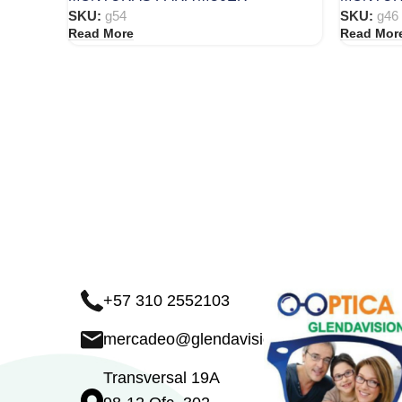
SKU:
g54
SKU:
g46
Read More
Read Mor
+57 310 2552103
mercadeo@glendavision.com
Transversal 19A