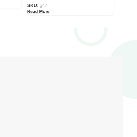
SKU:
g47
Read More