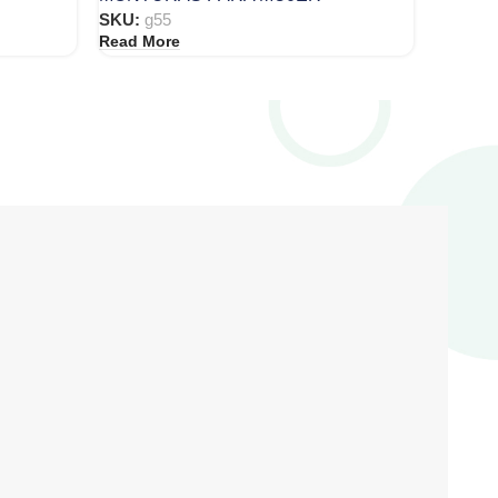
SKU:
g55
Read More