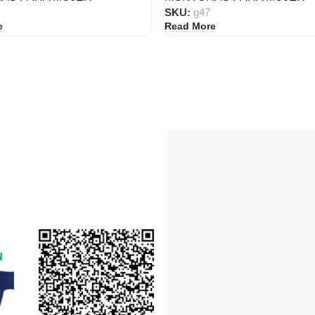
SKU:
g47
e
Read More