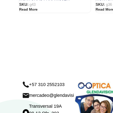
SKU:
g43
SKU:
g36
Read More
Read Mor
+57 310 2552103
mercadeo@glendavision.com
Transversal 19A