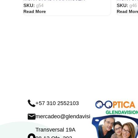
SKU:
g54
SKU:
g46
Read More
Read Mor
+57 310 2552103
mercadeo@glendavision.com
Transversal 19A