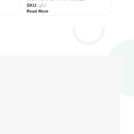
SKU:
g52
Read More