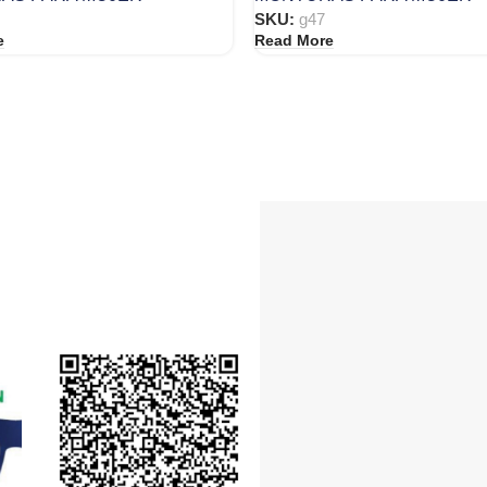
SKU:
g47
e
Read More