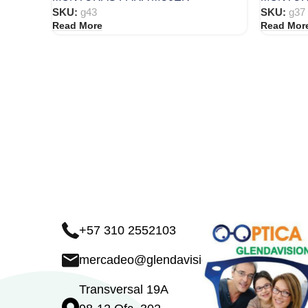
SKU:
g43
SKU:
g37
Read More
Read Mor
+57 310 2552103
mercadeo@glendavision.com
Transversal 19A