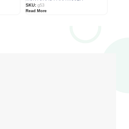
SKU:
g53
Read More