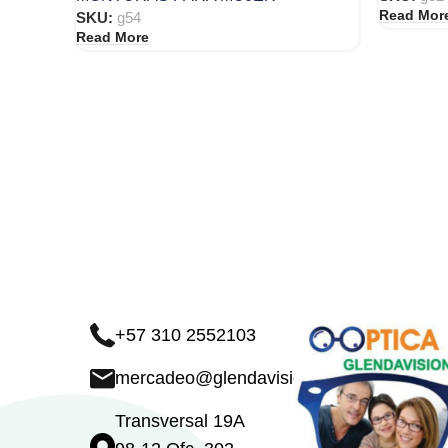
Read Mor
SKU:
g54
Read More
+57 310 2552103
mercadeo@glendavision.com
Transversal 19A