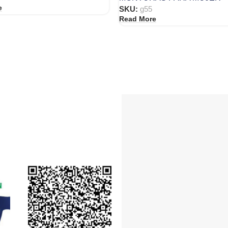
e
SKU:
g55
Read More